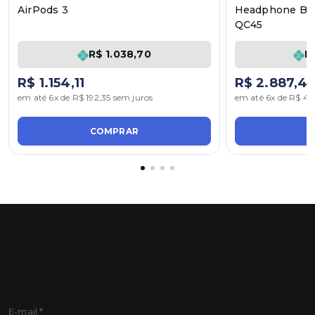
AirPods 3
Headphone Bos
QC45
R$ 1.038,70
R
R$ 1.154,11
R$ 2.887,4
em até 6x de R$ 192,35 sem juros
em até 6x de R$ 48
COMPRAR
C
CADASTRE-SE NA NOSSA
NEWSLETTER
E-mail
*