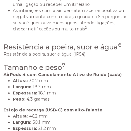
uma ligação ou receber um itinerário
As interações com a Siri permitem acenar positiva ou
negativamente com a cabeça quando a Siri perguntar
se você quer ouvir mensagens, atender ligações,
2
checar notificações ou muito mais
6
Resistência a poeira, suor e água
Resistência a poeira, suor e água (IP54)
7
Tamanho e peso
AirPods 4 com Cancelamento Ativo de Ruído (cada)
Altura:
30,2 mm
Largura:
18,3 mm
Espessura:
18,1 mm
Peso:
4,3 gramas
Estojo de recarga (USB‑C) com alto-falante
Altura:
46,2 mm
Largura:
50,1 mm
Espessura:
21,2 mm