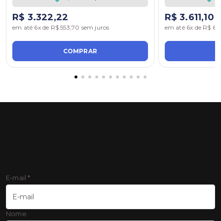
R$ 3.322,22
R$ 3.611,10
em até 6x de R$ 553,70 sem juros
em até 6x de R$ 60
COMPRAR
C
CADASTRE-SE NA NOSSA
NEWSLETTER
E-mail
*
Nome