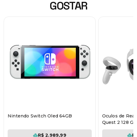
GOSTAR
Nintendo Switch Oled 64GB
Oculos de Reali
Quest 2 128 GB
R$ 2.989,99
R