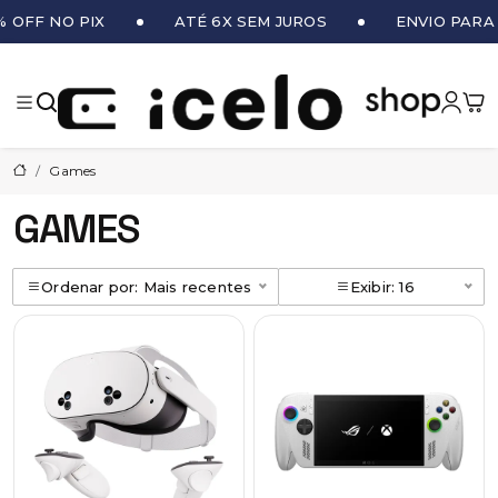
OFF NO PIX
ATÉ 6X SEM JUROS
ENVIO PARA T
iCe
Games
GAMES
Ordenar por: Mais recentes
Exibir: 16