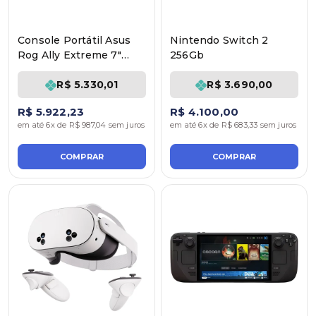
Console Portátil Asus
Nintendo Switch 2
Rog Ally Extreme 7"
256Gb
AMD Ryzen Z1 512GB -
Branco
R$ 5.330,01
R$ 3.690,00
R$ 5.922,23
R$ 4.100,00
em até 6x de R$ 987,04 sem juros
em até 6x de R$ 683,33 sem juros
COMPRAR
COMPRAR