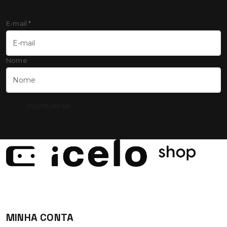
NEWSLETTER
E-mail
*
Nome
Inscrever-se
iCel
MINHA CONTA