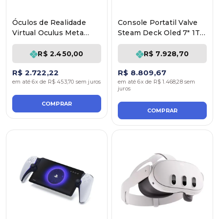
Óculos de Realidade
Console Portatil Valve
Virtual Oculus Meta
Steam Deck Oled 7" 1Tb
Quest 3S 128GB
16GB Ram
R$ 2.450,00
R$ 7.928,70
R$ 2.722,22
R$ 8.809,67
em até 6x de R$ 453,70 sem juros
em até 6x de R$ 1.468,28 sem
juros
COMPRAR
COMPRAR