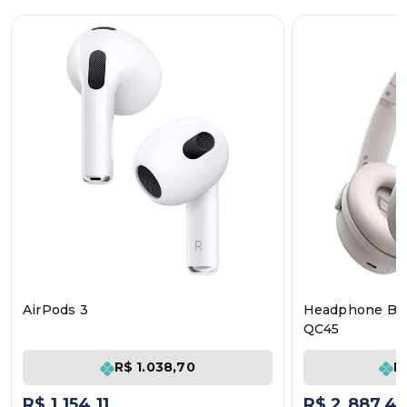
AirPods 3
Headphone Bos
QC45
R$ 1.038,70
R
R$ 1.154,11
R$ 2.887,4