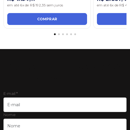
em até 6x de R$ 192,35 sem juros
em até 6x de R$ 48
COMPRAR
C
CADASTRE-SE NA NOSSA
NEWSLETTER
E-mail
*
Nome