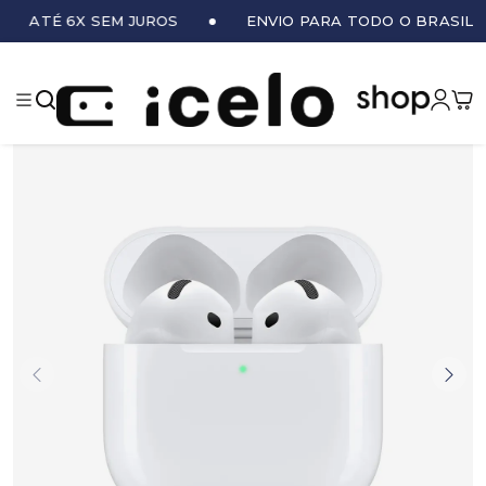
ATÉ 6X SEM JUROS
ENVIO PARA TODO O BRASIL
iCe