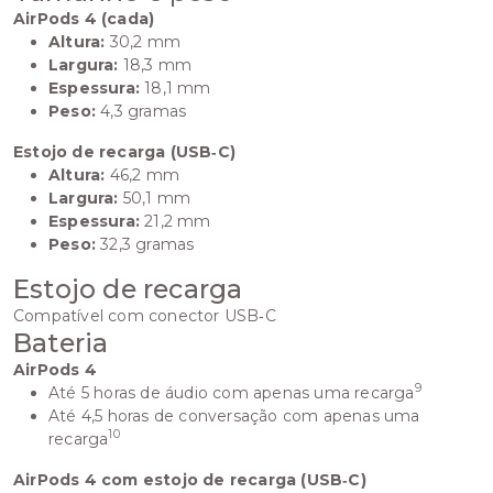
AirPods 4 (cada)
Altura:
30,2 mm
Largura:
18,3 mm
Espessura:
18,1 mm
Peso:
4,3 gramas
Estojo de recarga (USB‑C)
Altura:
46,2 mm
Largura:
50,1 mm
Espessura:
21,2 mm
Peso:
32,3 gramas
Estojo de recarga
Compatível com conector USB‑C
Bateria
AirPods 4
9
Até 5 horas de áudio com apenas uma recarga
Até 4,5 horas de conversação com apenas uma
10
recarga
AirPods 4 com estojo de recarga (USB‑C)