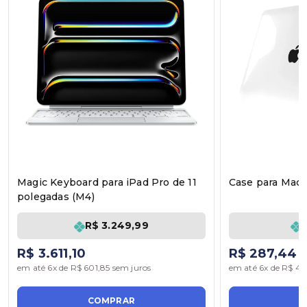
Magic Keyboard para iPad Pro de 11
Case para MacB
polegadas (M4)
R$ 3.249,99
R$ 3.611,10
R$ 287,44
em até 6x de R$ 601,85 sem juros
em até 6x de R$ 47,
COMPRAR
C