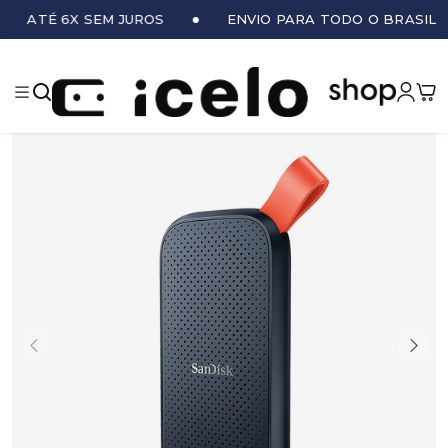
ATÉ 6X SEM JUROS
ENVIO PARA TODO O BRASIL
iCe